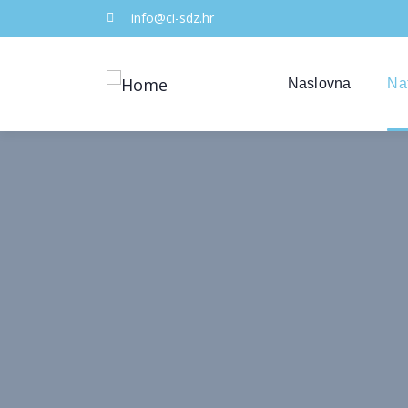
info@ci-sdz.hr
Naslovna
Na