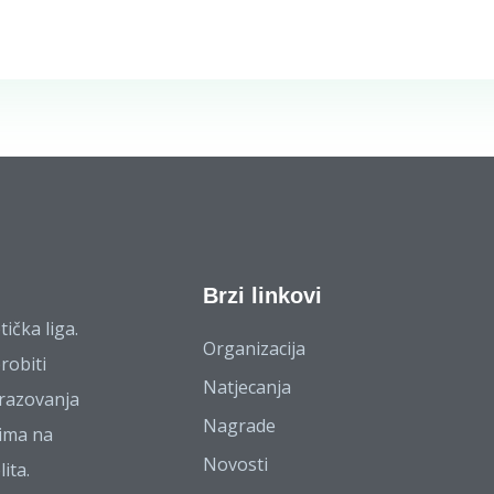
Brzi linkovi
ička liga.
Organizacija
brobiti
Natjecanja
razovanja
Nagrade
tima na
Novosti
lita.