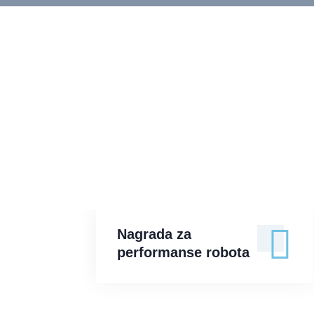
Nagrada za
performanse robota
Nagrada za
performanse robota