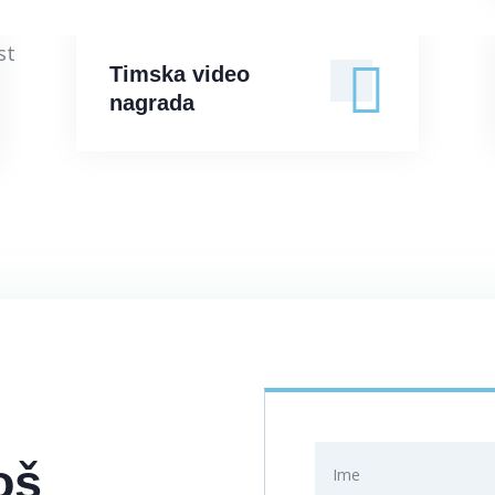
Timska video
Timska video nagrada
nagrada
oš