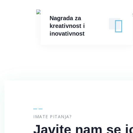
Nagrada za kreativnost i
Nagrada za
inovativnost
kreativnost i
inovativnost
IMATE PITANJA?
Javite nam se j