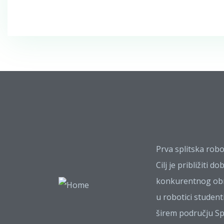
Prva splitska robot
Cilj je približiti do
konkurentnog ob
u robotici studen
širem području Sp