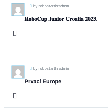
by robostarthradmin
𝐑𝐨𝐛𝐨𝐂𝐮𝐩 𝐉𝐮𝐧𝐢𝐨𝐫 𝐂𝐫𝐨𝐚𝐭𝐢𝐚 𝟐𝟎𝟐𝟑.
by robostarthradmin
Prvaci Europe