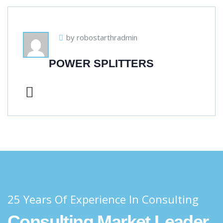
by robostarthradmin
POWER SPLITTERS
25 Years Of Experience In Consulting
Consulting Market Leader