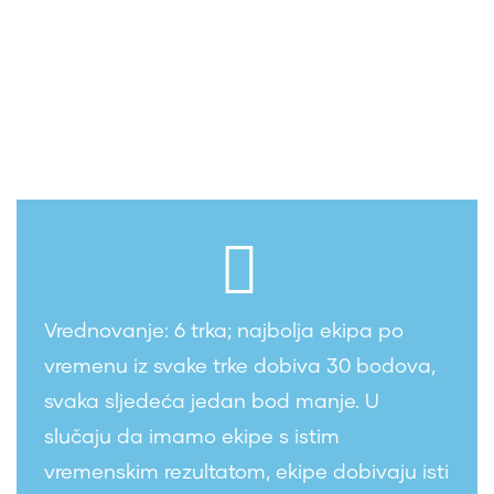
ako nije autonoman (robot je pod
kontrolom sudionika)
Vrednovanje: 6 trka; najbolja ekipa po
vremenu iz svake trke dobiva 30 bodova,
svaka sljedeća jedan bod manje. U
slučaju da imamo ekipe s istim
vremenskim rezultatom, ekipe dobivaju isti