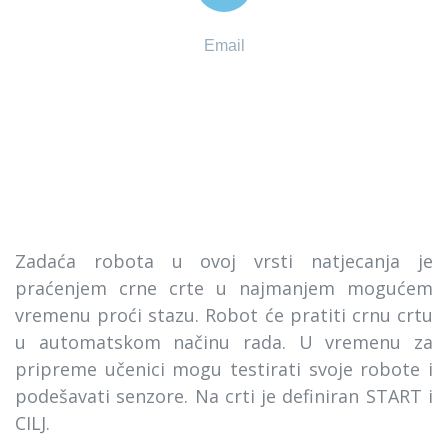
Email
info@ci-sdz.hr
Zadaća robota u ovoj vrsti natjecanja je
praćenjem crne crte u najmanjem mogućem
vremenu proći stazu. Robot će pratiti crnu crtu
u automatskom načinu rada. U vremenu za
pripreme učenici mogu testirati svoje robote i
podešavati senzore. Na crti je definiran START i
CILJ.